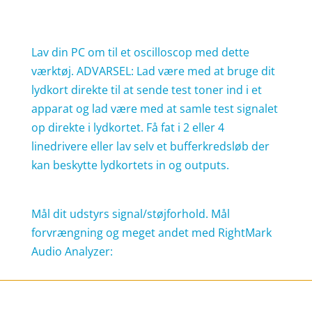
Lav din PC om til et oscilloscop med dette
værktøj. ADVARSEL: Lad være med at bruge dit
lydkort direkte til at sende test toner ind i et
apparat og lad være med at samle test signalet
op direkte i lydkortet. Få fat i 2 eller 4
linedrivere eller lav selv et bufferkredsløb der
kan beskytte lydkortets in og outputs.
www.ymec.dk
Mål dit udstyrs signal/støjforhold. Mål
forvrængning og meget andet med RightMark
Audio Analyzer:
www.rightmark.com